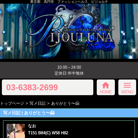
東京都 高円寺 ファッションヘルス ビジョルナ
10:00～24:00
定休日:年中無休
home
menu
03-6383-2699
HOME
MENU
トップページ
写メ日記
ありがとう〜🤗
写メ日記 | ありがとう〜🤗
なお
T151 B84(C) W58 H82