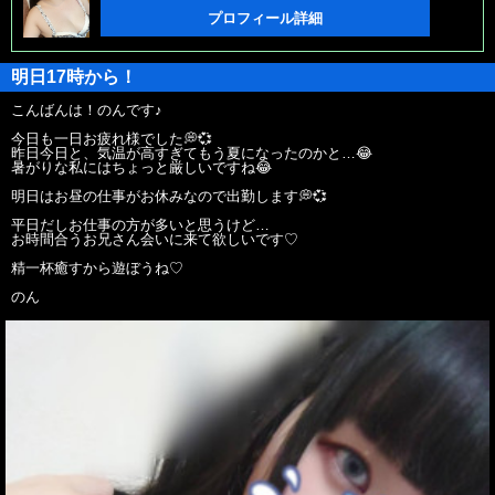
プロフィール詳細
明日17時から！
こんばんは！のんです♪
今日も一日お疲れ様でした💭💞
昨日今日と、気温が高すぎてもう夏になったのかと…😂
暑がりな私にはちょっと厳しいですね😂
明日はお昼の仕事がお休みなので出勤します💭💞
平日だしお仕事の方が多いと思うけど…
お時間合うお兄さん会いに来て欲しいです♡
精一杯癒すから遊ぼうね♡
のん