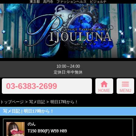
東京都 高円寺 ファッションヘルス ビジョルナ
10:00～24:00
定休日:年中無休
home
menu
03-6383-2699
HOME
MENU
トップページ
写メ日記
明日17時から！
写メ日記 | 明日17時から！
のん
T150 B90(F) W59 H89