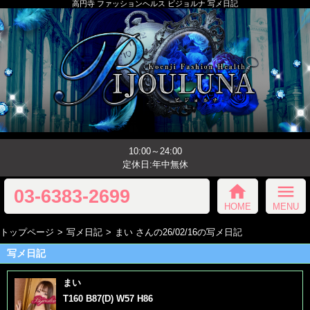
高円寺 ファッションヘルス ビジョルナ 写メ日記
10:00～24:00
定休日:年中無休
home
menu
03-6383-2699
HOME
MENU
トップページ
写メ日記
まい さんの26/02/16の写メ日記
写メ日記
まい
T160 B87(D) W57 H86